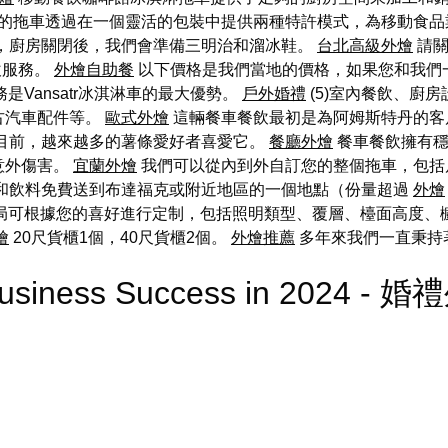
的拖車透過在一個靈活的包裝中提供兩種特許模式，為移動食品
長，廚房關閉後，我們會準備三明治和溜冰鞋。
台北高級外燴
請關
飲服務。
外燴自助餐
以下價格是我們當地的價格，如果您和我們
是Vansatr冰淇淋車的最大優勢。
戶外婚禮
(5)室內餐飲、廚
古汽車配件等。
歐式外燴
這輛餐車餐飲最初是為阿姆斯特丹的客
 目前，越來越多的薯條愛好者喜愛它。
餐廳外燴
餐車餐飲擁有穩
意外傷害。
宜蘭外燴
我們可以從內到外自訂您的整個拖車，包括
品和飲料免費送到布達福克或附近地區的一個地點（份量超過
外燴
內佈局可根據您的喜好進行定制，包括照明類型、覆層、檯面高度、
燴
20尺貨櫃1個，40尺貨櫃2個。
外燴推薦
多年來我們一直秉持
g Business Success in 2024 - 