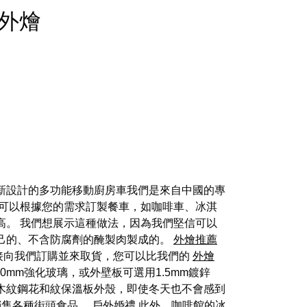
早餐外燴
新設計的多功能移動廚房車我們是來自中國的專
們可以根據您的需求訂製餐車，如咖啡車、冰淇
高。 我們想展示這種做法，因為我們堅信可以
己的、不含防腐劑的醃製肉製成的。
外燴推薦
接向我們訂購並來取貨，您可以比我們的
外燴
0mm強化玻璃，或外壁板可選用1.5mm鍍鋅
有仿木紋鋼花和紋保溫板外殼，即使冬天也不會感到
銷售各種街頭食品。
戶外婚禮
此外，咖啡館的冰