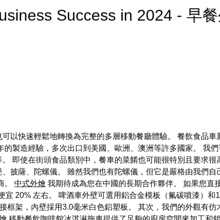
g Business Success in 2024 - 
也可以快速輕鬆地轉換為完整的多層移動餐廳體驗。 餐飲食品車
年的製造經驗，多次出口到美國、歐洲、澳洲等許多國家。 我
。 即使在街頭食品類別中，餐車的菜餚也可能很特別且要求很
堡、披薩、陀螺儀。 雖然我們也有陀螺儀，但它是嚴格由我們自
商。
中式外燴
我期待成為您在中國的長期合作夥伴。 如果您直
便宜 20% 左右。 啤酒車外壁可選用鋁合金模板（氟碳噴漆）和1
中心焊接框架，內壁採用3.0毫米白色鋁塑板。 其次，我們的外觀
燴
移動餐飲咖啡館冰淇淋拖車提供了足夠的廚房空間來加工和