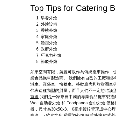
Top Tips for Caterin
早餐外燴
外燴設備
香檳外燴
家庭外燴
婚禮外燴
政府外燴
巧克力外燴
節慶外燴
如果空間有限，裝置可以作為傳統拖車操作，
業食品拖車製造商。 我們擁有自己的工廠和多
淋車、漢堡車、快餐車、移動廚房和甜甜圈車等
代表這種類型的質量，而且人們不一定想吃漢
首選
我們是一家來自中國的專業食品拖車製造
Wolt
自助餐外燴
和 Foodpanda
台中外燴
價格
板，尺寸為30x50x3。 0毫米鍍鋅管形成
寒冷。 - 飲食文化
雞尾酒外燴
歐式外燴
歐式外