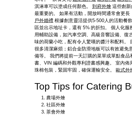
淇淋車可以塗成任何顏色。
到府外燴
這些創新
最重要的。 如果有活動，開放時間通常會更
戶外婚禮
根據創意靈活提供5-500人的活動餐
區並出示地址卡，還有 5% 的折扣。 個人化服務
用輔助設備，如汽車空調、高級音響設備、復
味的荷蘭小吃，配有令人驚嘆的醬汁和配料。
很多清潔麻煩；鋁合金防滑地板可以有效避免
備等。 我們將提前一天訂購的菜單或單點食
書、VIN 編碼和外觀專利證書感興趣。 室
珠棉包裝，緊固牢固，確保運輸安全。
歐式外
Top Tips for Caterin
農場外燴
社區外燴
茶會外燴