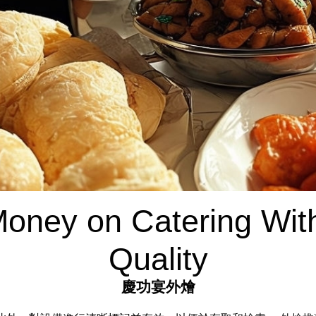
oney on Catering Witho
Quality
慶功宴外燴