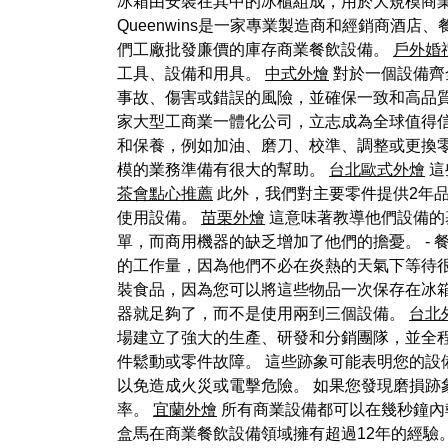
冰箱由安裝在其中的冰櫃組成，用於大規模商
Queenwins是一家專業製造商和經銷商酒
們工廠批發廉價的庫存商業餐飲設備。
戶外婚
工具、設備和用具。
中式外燴
對於一個設備齊
事故、傷害或錯誤的風險，並確保一致和高品
家大型工商業一體化公司，立志成為全球值得
和保養，例如加油、磨刀、校準、調整或更換
模的業務準備有很大的幫助。
台北歐式外燴
這
茶會點心推薦
此外，我們對主要零件提供2年
使用設備。
苗栗外燴
這意味著教導他們設備的
單，而商用機器的缺乏增加了他們的擔憂。 - 
的工作量，因為他們不必在炎熱的天氣下等待
裝食品，因為您可以將這些物品一次保存在冰箱
器就足夠了，而不是使用兩到三個設備。
台北
場建立了強大的生產、研發和分銷團隊，並全程
件鬆動或零件故障。 這些跡象可能表明您的設
以免造成火災或電擊危險。 如果您發現磨損
率。
宜蘭外燴
所有商業設備都可以在幾秒鐘內
盒馬在商業餐飲設備領域擁有超過12年的經驗