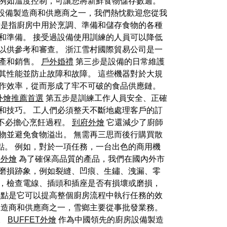
例如溫度控制，可讓您將新鮮食物儲存數週。
餐飲設備製造商和供應商之一，我們熱忱歡迎您從我
備是指廚房中用於烹調、準備和儲存食物的各種
和準備。 接受過設備使用訓練的人員可以降低
以供參考和審查。 浙江雪村國際貿易公司是一
產和銷售。
戶外婚禮
第三步是設備的日常維護
其性能並防止故障和故障。 這些機器對於大規
作效率，從而形成了牢不可破的食品供應鏈。
外燴推薦首選
第五步是訓練工作人員安全、正確
和技巧。 工人們必須整天不斷地處理客戶的訂
不必擔心烹飪過程。
到府外燴
它還減少了廚師
物並避免食物溢出。 無需再三思而後行購買散
點。 例如，對於一項任務，一台出色的商用機
桌外燴
為了確保高品質的產品，我們在國內外市
何磨損跡象，例如裂縫、凹痕、生鏽、洩漏、零
外，檢查電線、插頭和插座是否有損壞或磨損，
點是它可以提高整個廚房流程中執行任務的效
製造商和供應商之一，雪鄉主要從事批發業務。
。
BUFFET外燴
作為中國領先的廚房設備製造