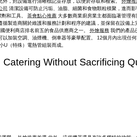
 此外，對設備進行清晰標記並存放，以便於存取和檢索。
外燴推
公司
清潔設備可防止污垢、油脂、細菌和食物顆粒積聚，進而影
潔劑和工具。
茶會點心推薦
大多數商業廚房業主都面臨著管理有
 遵循製造商關於維護和服務計劃和程序的建議，並保留在設備上
是中國便利商店排名前五的食品供應商之一。
外燴服務
我們的產品已
可以加裝空調、油煙機、倒車器等豪華配置。 12個月內出現任
小U（特殊）電熱管組裝而成。
 Catering Without Sacrificin