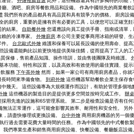
業運營。
外燴推薦首選
此外，這些機器還具有許多獨特的功能，
店、餐廳、酒吧、廚房等餐飲用品和設備。 作為中國領先的商業
禮
我們所有的產品都具有高品質和具有競爭力的價格。 廚房設
全的廚房，重要的是擁有所有必要的工具，以便您可以正確烹飪
質的結果。
自助餐外燴
您還應該向員工提供手冊、指南或清單，
信賴的冷凍專家。
外燴廚房
本公司主要從事商用冰箱的研發、生
零件。
台北歐式外燴
維護和保養可以延長設備的使用壽命、提高
些設備還能夠比以前更快地提供美味佳餚，從而提高了工人的工
品質保修，售前產品知識、操作培訓，並由售後團隊及時維護。
基本功能、特性和設置，以及高效和有效使用的最佳實踐、提示
餐飲服務
下午茶外燴
然而，如果一家公司有商用廚房產品，你就
很長時間來準備食物。
到府外燴
這些機器幫助餐飲企業主保存食
中幾天。 這些設備專為大規模運作而設計，有助於管理多個地
外燴
這些機器的製造目的是提供更多空間並按時完成工作。
辦
採用先進的設施和6S管理系統。 第二步是檢查設備是否有任
備無法正常運作，這可能會影響其效率、耐用性和安全性。 另
跡象，請盡快修理或更換設備。
台中外燴
商用廚房機器的另一個優
執行過去需要花費大量時間的任務。 作為中國領先的中式餐飲
。 我們專業生產和銷售商用廚房設備、快餐設備、餐廳飯店設備