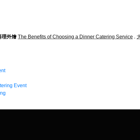
料理外燴
The Benefits of Choosing a Dinner Catering Service
.
ent
tering Event
ing