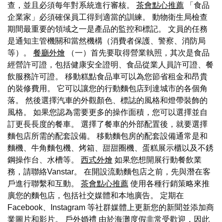
查，並且必須每年對系統進行審核。
茶會點心推薦
「食品
企業家」必須確保員工得到適當的訓練。 動物衛生局檢查
期間最重要的領域之一是產品的監控和標記。 文員的任務
是通知主管機關和當然機構（消費者保護、警察、消防局
等）。
餐廳外燴
（一）首先要取得營業執照，其次是食品
經營許可證，包括健康安全證明、食品從業人員許可證、餐
飲服務許可證。 移動糕點食品車可以為您節省租金和昂貴
的裝修費用。 它可以讓您的行動麵包店到達城市的各個角
落。 然後選擇汽車的外觀顏色、標誌的風格和燈帶裝飾的
風格。 如果您認為需要更多的操作面積，您可以選擇並自
訂更長長度的餐車。 選擇了餐車的外部配置後，就要選擇
麵包店所需的配套設備。 移動麵包房的配套設備通常是和
麵機、牛角麵包機、烤箱、甜甜圈機、蛋糕展示櫃以及不銹
鋼操作台、水槽等。
西式外燴
如果您想開展行動餐飲業
務，請聯絡Vanstar。 在開設流動麵包店之前，先與潛在客
戶進行聯繫和互動。
茶會點心推薦
使用各種行銷策略來推
廣您的麵包店，包括社交媒體和本地廣告。 定期在
Facebook、Instagram 等社群媒體上更新您的新聞並添加商
業圖片和影片。
戶外婚禮
由於海灘度假非常受歡迎，因此