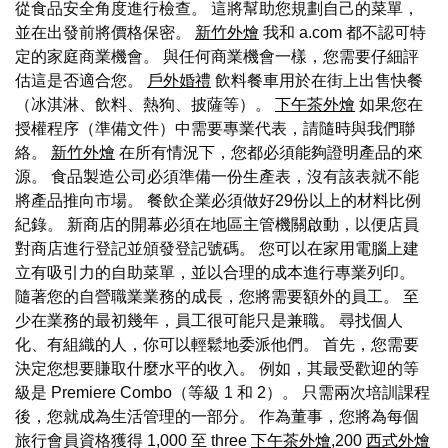
從食品安全角度進行檢查。 這將幫助您規劃自己的菜單，
並在出發前將價格保密。
新竹外燴
我和 a.com 都不認可特
定的家庭商業機會。 與任何商業機會一樣，您需要仔細評
估這是否適合您。
戶外婚禮
飲料餐車用於在街上出售快餐
（冰淇淋、飲料、熱狗、披薩等）。
下午茶外燴
如果您在
授權程序（準備文件）中需要專業代表，請隨時與我們聯
絡。
新竹外燴
在所有情況下，您都必須能夠證明產品的來
源。 食品製造公司必須準備一份生產表，沒有該表就不能
將產品推向市場。 餐飲企業必須做好29份以上的材料比例
紀錄。 新商店的開幕必須在地區主管機關啟動，以便店員
對商店進行登記並頒發登記號碼。 您可以在家用電腦上建
立有吸引力的自助菜單，並以合理的成本進行專業列印。
隨著您的自營職業業務的成長，您將需要額外的員工。 至
少在業務的最初幾年，員工很可能只是兼職。 尋找個人
化、有組織的人，你可以輕鬆地委派他們。 首先，您需要
決定您想要賺取什麼水平的收入。 例如，其最受歡迎的等
級是 Premiere Combo（等級 1 和 2）。 只需兩次培訓課程
後，您就成為生活管理的一部分。 作為董事，您將為每個
旅行會員資格獲得 1,000 至 three
下午茶外燴
,200
西式外燴