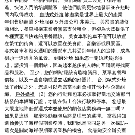
您正在開始一些新的事情。 我們為新員工製定了循序漸
進、快速入門的培訓體系，使他們能夠更快地發展並在短時
間內取得成功。
自助式外燴
旅遊業是世界上最大的產業，
年銷售額超過
外燴服務
5
外燴公司
兆美元。 與昂貴的裝修
商相比，餐車和拖車業者無需支付租金，但卻為大眾提供了
各種實惠且快速的用餐體驗。 美食車和拖車不僅可以放置
在繁忙的街角，還可以放置在美食節、音樂節或風景區。
各式餐車和燈火通明的露營車尤其受到年輕人的追捧，成為
街頭一道漂亮的風景。
到府外燴
如果您一開始就負擔得
起，請投資一個網站，因為越來越多的人轉向互聯網尋找商
品和服務。 至少，您的網站應該有聯絡資訊、菜單套餐和
價格，以及一些食物或過去活動的好照片。
台北歐式外燴
除了網站之外，您還可以考慮當地商會和其他小型企業組
織。
戶外婚禮
（2）您的行動麵包車必須取得當地交通部門
核發的車輛通行證，才能在街上合法行駛和停車。 您想最
大限度地降低營運成本並使您的麵包店業務獨一無二嗎？
如果是這樣，那麼移動麵包店將是理想的選擇。 當我得知
凱倫參與了海岸假期業務時，我問她是否同意另一次採訪--
這次是關於海岸假期家居業務的機會。 食品鏈安全辦公室