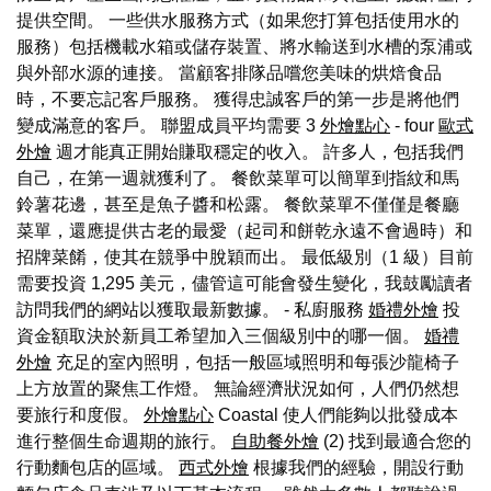
提供空間。 一些供水服務方式（如果您打算包括使用水的
服務）包括機載水箱或儲存裝置、將水輸送到水槽的泵浦或
與外部水源的連接。 當顧客排隊品嚐您美味的烘焙食品
時，不要忘記客戶服務。 獲得忠誠客戶的第一步是將他們
變成滿意的客戶。 聯盟成員平均需要 3
外燴點心
- four
歐式
外燴
週才能真正開始賺取穩定的收入。 許多人，包括我們
自己，在第一週就獲利了。 餐飲菜單可以簡單到指紋和馬
鈴薯花邊，甚至是魚子醬和松露。 餐飲菜單不僅僅是餐廳
菜單，還應提供古老的最愛（起司和餅乾永遠不會過時）和
招牌菜餚，使其在競爭中脫穎而出。 最低級別（1 級）目前
需要投資 1,295 美元，儘管這可能會發生變化，我鼓勵讀者
訪問我們的網站以獲取最新數據。 - 私廚服務
婚禮外燴
投
資金額取決於新員工希望加入三個級別中的哪一個。
婚禮
外燴
充足的室內照明，包括一般區域照明和每張沙龍椅子
上方放置的聚焦工作燈。 無論經濟狀況如何，人們仍然想
要旅行和度假。
外燴點心
Coastal 使人們能夠以批發成本
進行整個生命週期的旅行。
自助餐外燴
(2) 找到最適合您的
行動麵包店的區域。
西式外燴
根據我們的經驗，開設行動