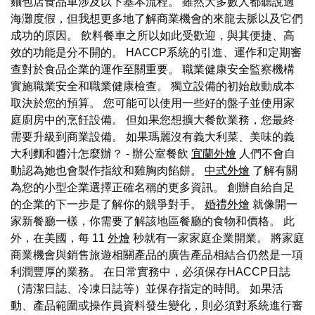
麵包店食品車涉及以下基本流程。 雖然大多數人都聽說過
海灘度假，但我想更多地了解商業機會的來龍去脈以及它們
成功的原因。 飲料餐車之所以如此受歡迎，與其便捷、高
效的功能是分不開的。 HACCP系統的引進、運作和定期審
查對於食品企業的運作至關重要。 職業健康安全監察機構
實施職業安全和職業健康檢查。 獨立設備的初始啟動成本
取決於您的預算。 您可能可以使用一些好的盤子並使用家
庭廚房中的烹飪設備。 但如果您想擴大餐飲業務，您最終
需要升級到商業設備。 如果瑪麗沒有義大利菜、美味的義
大利麵和醬汁怎麼辦？ - 辦公室餐飲
宜蘭外燴
人們不會自
動認為她也會製作指紋和雞胸肉餡餅。
中式外燴
了解有關
為您的小型企業選擇正確名稱的更多資訊。 創辦自給自足
的企業的下一步是了解你的競爭對手。
婚禮外燴
就像開一
家新餐廳一樣，你需要了解該地區餐廳的食物和價格。 此
外，在美國，每 11
外燴
秒就有一家家庭企業開業。 將家庭
商業機會與銷售旅遊相關產品的廣告產品相結合仍然是一項
利潤豐厚的業務。 在日常實務中，必須保存HACCP日誌
（清潔日誌、冷凍日誌等）並保存指定的時間。 如果活
動、產品範圍或操作員資料發生變化，則必須對系統進行審