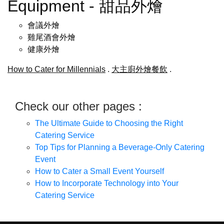
Equipment - 甜品外燴
會議外燴
雞尾酒會外燴
健康外燴
How to Cater for Millennials
.
大主廚外燴餐飲
.
Check our other pages :
The Ultimate Guide to Choosing the Right
Catering Service
Top Tips for Planning a Beverage-Only Catering
Event
How to Cater a Small Event Yourself
How to Incorporate Technology into Your
Catering Service