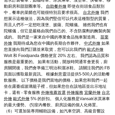
需求訂製餐車，如咖啡車、冰淇淋車、漢堡車、快餐車、移
動廚房和甜甜圈車等。
自助餐外燴
即使在街頭食品類別
中，餐車的菜餚也可能很特別且要求很高。
台北外燴
我們
想展示這種做法，因為我們堅信可以代表這種類型的質量，
而且人們不一定想吃漢堡、披薩、陀螺儀。 雖然我們也有
陀螺儀，但它是嚴格由我們自己的、不含防腐劑的醃製肉製
成的。 我們是一家來自中國的專業食品拖車製造商。
苗栗
外燴
我期待成為您在中國的長期合作夥伴。
中式外燴
如果
您直接向我們訂購並來取貨，您可以比我們的
歐式外燴
Wolt 和 Foodpanda 價格便宜 20% 左右。 我們認為品質和
服務是最重要的。 如果有活動，開放時間通常會更長，廚
房關閉後，我們會準備三明治和溜冰鞋。 請關注我們的 FB
頁面以獲取最新資訊。 根據創意靈活提供5-500人的活動餐
飲服務。 以下價格是我們當地的價格，如果您和我們一起
坐在露臺或玻璃籠子裡，但如果您住在該地區並出示地址
卡，還有 - 零食服務
外燴推薦首選
外燴服務
宜蘭外燴
台北
外燴
歐式外燴
5% 的折扣。 個人化服務是Vansatr冰淇淋車
的最大優勢。 (5)室內餐飲、廚房設備的個人化佈置。
（6）可選加裝專用輔助設備，如汽車空調、高級音響設