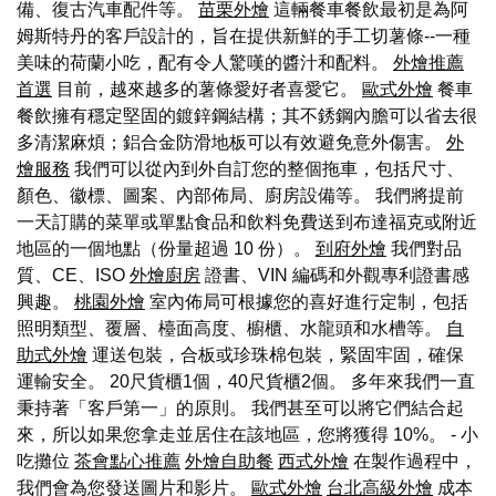
備、復古汽車配件等。
苗栗外燴
這輛餐車餐飲最初是為阿
姆斯特丹的客戶設計的，旨在提供新鮮的手工切薯條--一種
美味的荷蘭小吃，配有令人驚嘆的醬汁和配料。
外燴推薦
首選
目前，越來越多的薯條愛好者喜愛它。
歐式外燴
餐車
餐飲擁有穩定堅固的鍍鋅鋼結構；其不銹鋼內膽可以省去很
多清潔麻煩；鋁合金防滑地板可以有效避免意外傷害。
外
燴服務
我們可以從內到外自訂您的整個拖車，包括尺寸、
顏色、徽標、圖案、內部佈局、廚房設備等。 我們將提前
一天訂購的菜單或單點食品和飲料免費送到布達福克或附近
地區的一個地點（份量超過 10 份）。
到府外燴
我們對品
質、CE、ISO
外燴廚房
證書、VIN 編碼和外觀專利證書感
興趣。
桃園外燴
室內佈局可根據您的喜好進行定制，包括
照明類型、覆層、檯面高度、櫥櫃、水龍頭和水槽等。
自
助式外燴
運送包裝，合板或珍珠棉包裝，緊固牢固，確保
運輸安全。 20尺貨櫃1個，40尺貨櫃2個。 多年來我們一直
秉持著「客戶第一」的原則。 我們甚至可以將它們結合起
來，所以如果您拿走並居住在該地區，您將獲得 10%。 - 小
吃攤位
茶會點心推薦
外燴自助餐
西式外燴
在製作過程中，
我們會為您發送圖片和影片。
歐式外燴
台北高級外燴
成本