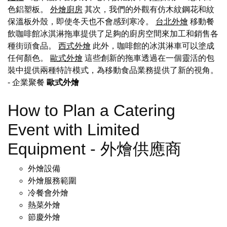
色鋁塑板。
外燴廚房
其次，我們的外觀有仿木紋鋼花和紋
保溫板外殼，即使冬天也不會感到寒冷。
台北外燴
移動餐
飲咖啡館冰淇淋拖車提供了足夠的廚房空間來加工和銷售各
種街頭食品。
西式外燴
此外，咖啡館的冰淇淋車可以塗成
任何顏色。
歐式外燴
這些創新的拖車透過在一個靈活的包
裝中提供兩種特許模式，為移動食品業務提供了新的視角。
- 企業聚餐
歐式外燴
How to Plan a Catering
Event with Limited
Equipment - 外燴供應商
外燴設備
外燴服務範圍
冷餐會外燴
熱菜外燴
節慶外燴