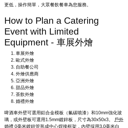
更低，操作簡單，大眾餐飲餐車為您服務。
How to Plan a Catering
Event with Limited
Equipment - 車展外燴
車展外燴
歐式外燴
自助餐公司
外燴供應商
亞洲外燴
甜品外燴
茶飲外燴
婚禮外燴
啤酒車外壁可選用鋁合金模板（氟碳噴漆）和10mm強化玻
璃，或外壁板可選用1.5mm鍍鋅板，尺寸為30x50x3。
戶外
婚禮
0毫米鍍鋅管形成中心焊接框架，內壁採用3.0毫米白